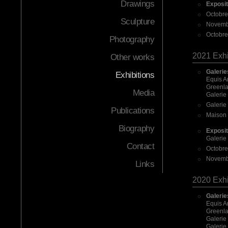
Drawings
Exposit
Octobre
Sculpture
Novembr
Octobre
Photography
2021 Exhi
Other works
Galerie
Exhibitions
Equis A
Greenlan
Media
Galerie
Galerie 
Publications
Maison 
Biography
Exposi
Galerie 
Contact
Octobre
Novembr
Links
2020 Exhi
Galerie
Equis A
Greenlan
Galerie
Galerie 