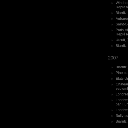
Windsor
Represe
Biarritz
Aubarède
Saint-G
Paris-V
Représe
Urcuit,
Biarrit
2007
Biarritz
Pine pl
Etats-Un
Chateau
septemb
Londres
Londres
par Fium
Londres,
Sully-su
Biarrit