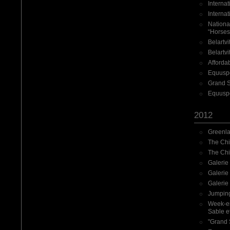
Interna
Interna
Nationa
“Horses
Belartv
Belartv
Affordab
Equuspo
Grand Sa
Equuspo
2012
Greenla
The Chi
The Chi
Galerie
Galerie
Galerie
Jumping
Week-end
Sable e
"Grand 