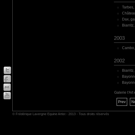
Tarbes,
Château
Dax, gal
Biarritz
2003
Cambo,
2002
Biarrit
Bayonne
Bayonne,
·
Galerie l'Art
Prev
N
© Frédérique Lavergne Equine Artist - 2013 - Tous droits réservés