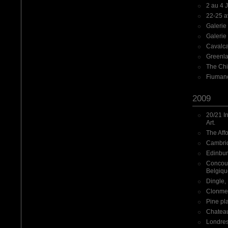
2 au 4 J
22-25 a
Galerie
Galerie
Cavalca
Greenlan
The Chi
Fiumano
2009
20/21 In
Art.
The Affo
Cambridg
Edinbur
Concour
Belgiqu
Dingle,
Clonmel
Pine pl
Chateau
Londres