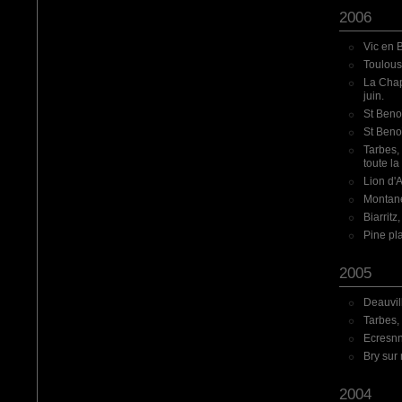
2006
Vic en 
Toulous
La Chap
juin.
St Benoî
St Benoî
Tarbes, 
toute la
Lion d'
Montane
Biarritz
Pine pla
2005
Deauvill
Tarbes, 
Ecresnne
Bry sur
2004