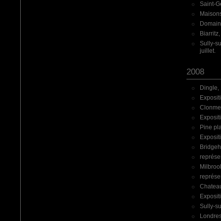
Saint-G
Maisons
Domaine
Biarritz
Sully-su
juillet.
2008
Dingle, 
Exposit
Clonmel
Exposit
Pine pla
Exposit
Bridgeh
représe
Milbrook
représe
Chateau
Exposit
Sully-su
Londres