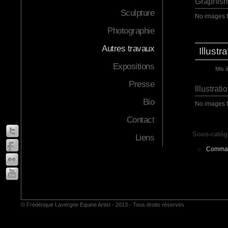
Graphism
Sculpture
No images 
Photographie
Autres travaux
Illustr
Expositions
Mis à
Presse
Illustrati
Bio
No images 
Contact
Sous-catég
Liens
Comma
© Frédérique Lavergne Equine Artist - 2013 - Tous droits réservés