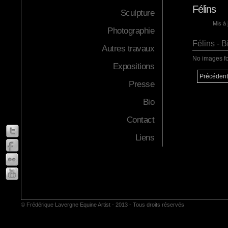
Félins
Sculpture
Mis à 
Photographie
Félins - B
Autres travaux
No images f
Expositions
Précédent
Presse
Bio
Contact
Liens
© Frédérique Lavergne Equine Artist - 2013 - Tous droits réservés