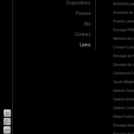
Expositions
BelArtVita ga
Presse
Domaine de 
Pascal Lahur
Bio
Elevage PRE
Contact
Membre de la
Liens
Cheval-Cultu
Elevage de A
Elevage de c
Clemence Fa
Sarah Wright
Galerie Green
Galerie Entr
Galerie Chis
Gilles Fortier
Elevage Mass